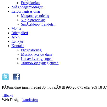
Prosjektplan
MÃ¥ndagsmiddagar
Lag/organisasjonar
Mogane grendelag
Vinje grendelag
SmÃ¸rklepp grendelag
Media
Biletgalleri
Arkiv
Lenkjer
Kontakt
Prosjektleiing
Musikk, kor og dans
Litt av kvart-gjengen
Traktor- og sjauegjengen
PÃ¥melding innan fredag 30. nov pÃ¥ tlf 990 20 071 eller 909 18 371
Tilbake
Web Design:
kandesign