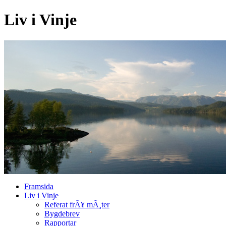
Liv i Vinje
Framsida
Liv i Vinje
Referat frÃ¥ mÃ¸ter
Bygdebrev
Rapportar