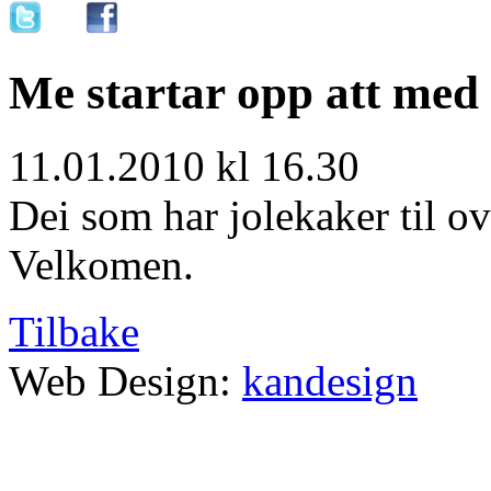
Me startar opp att m
11.01.2010 kl 16.30
Dei som har jolekaker til o
Velkomen.
Tilbake
Web Design:
kandesign
ra