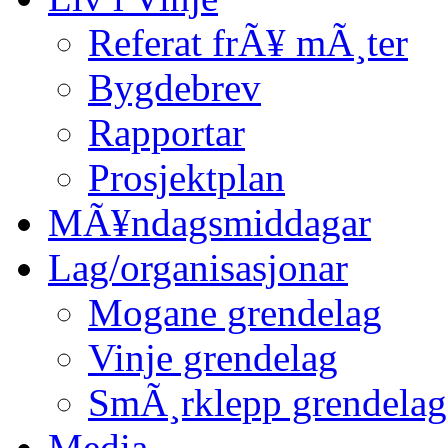
Referat frÃ¥ mÃ¸ter
Bygdebrev
Rapportar
Prosjektplan
MÃ¥ndagsmiddagar
Lag/organisasjonar
Mogane grendelag
Vinje grendelag
SmÃ¸rklepp grendelag
Media